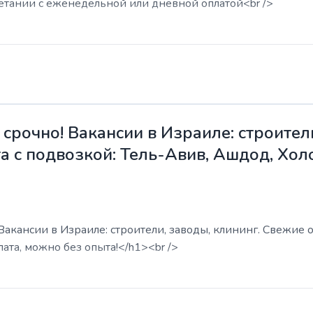
етании с еженедельной или дневной оплатой<br />
срочно! Вакансии в Израиле: строители
а с подвозкой: Тель-Авив, Ашдод, Хол
акансии в Израиле: строители, заводы, клининг. Свежие о
ата, можно без опыта!</h1><br />