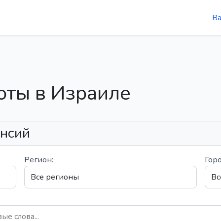
В
оты в Израиле
ансий
Регион:
Горо