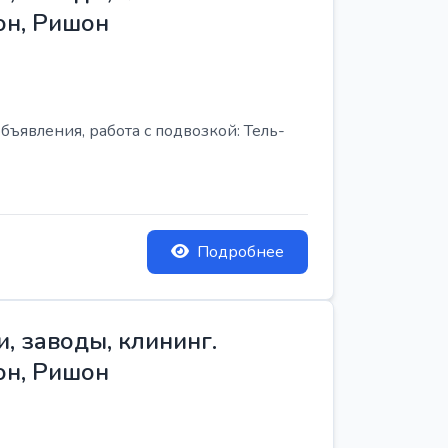
он, Ришон
бъявления, работа с подвозкой: Тель-
Подробнее
, заводы, клининг.
он, Ришон