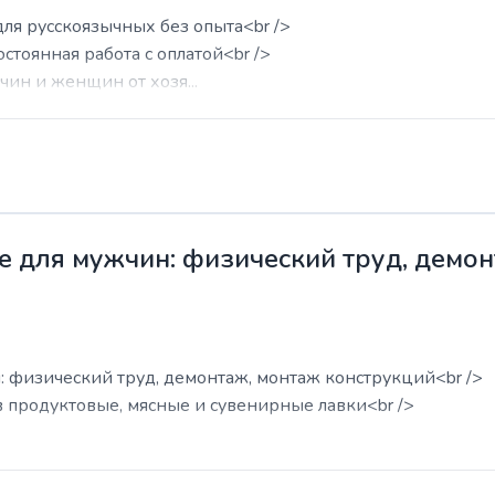
для русскоязычных без опыта<br />
остоянная работа с оплатой<br />
ин и женщин от хозя...
е для мужчин: физический труд, демо
: физический труд, демонтаж, монтаж конструкций<br />
в продуктовые, мясные и сувенирные лавки<br />