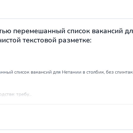
ью перемешанный список вакансий для
чистой текстовой разметке:
ый список вакансий для Нетании в столбик, без спинтакса
стве: требу...