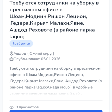
Требуются сотрудники на уборку в
престижном офисе в
Шоам,Модиин,Ришон Лецион,
,Гедера,Кирьят Малахи,Явне,
Ашдод,Реховоте (в районе парка
laquo;
Требуются
Ашдод (Южный округ)
Опубликовано: 05.01.2026
Требуются сотрудники на уборку в престижном
офисе в Шоам,Модиин,Ришон Лецион,
,Гедера,Кирьят Малахи,Явне, Ашдод,Реховоте (в
районе парка laquo;Амада raquo;) в удобные
утренние,вечерние часы,полный раб...
39 просмотров