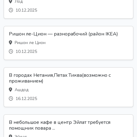
Лод
10.12.2025
Ришон ле-Цион — разнорабочий (район IKEA)
Ришон ле Цион
10.12.2025
В гopoдах Нeтания,Петax Тиква(возможно с
проживанием)
Ашдод
16.12.2025
В небольшое кафе в центр Эйлат требуется
помощник повара ...
Эйлат