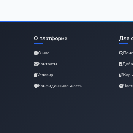
О платформе
Для 
О нас
Поис
Контакты
Доба
Условия
Карь
Конфиденциальность
Част