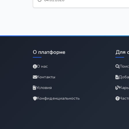
О платформе
Для 
О нас
Поис
Контакты
Доба
Условия
Карь
Конфиденциальность
Част