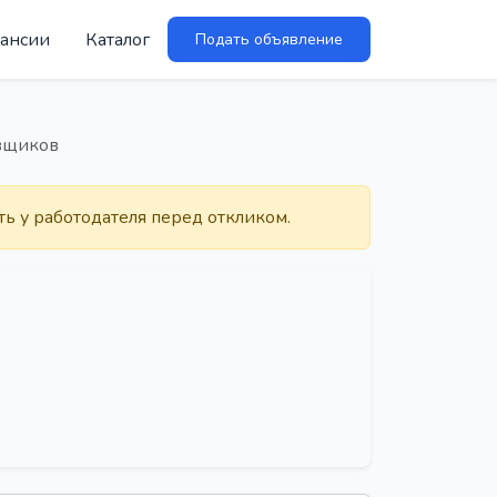
ансии
Каталог
Подать объявление
овщиков
ть у работодателя перед откликом.