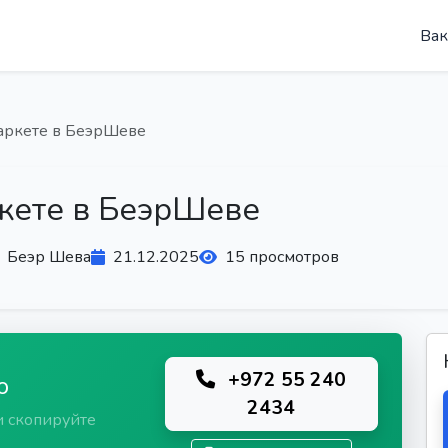
Вак
аркете в БеэрШеве
кете в БеэрШеве
Беэр Шева
21.12.2025
15 просмотров
+972 55 240
ю
2434
и скопируйте