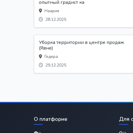
опытный градист ка
Наария
28.12.2025
Уборка территории в центре продаж
(Явне)
Гедера
29.12.2025
О платформе
Для 