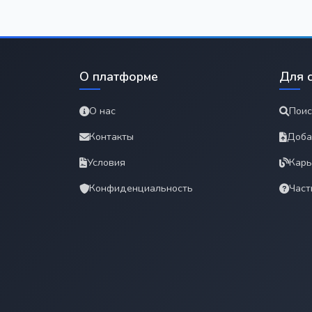
О платформе
Для 
О нас
Поис
Контакты
Доба
Условия
Карь
Конфиденциальность
Част