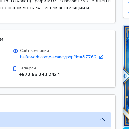
(Холон) График: 07:00 ndash;17:00, 5 дней в
н с опытом монтажа систем вентиляции и
е
Сайт компании
haifawork.com/vacancy.php?id=87762
Телефон
+972 55 240 2434