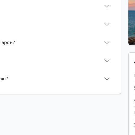
 Шарон?
сию?