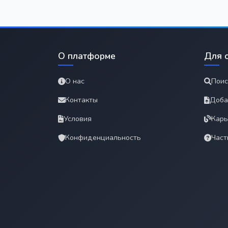
О платформе
Для 
О нас
Поис
Контакты
Доба
Условия
Карь
Конфиденциальность
Част