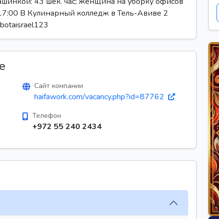
машинкой: 43 шек. час; женщина на уборку офисов
 до 17:00 В Кулинарный колледж в Тель-Авиве 2
abotaisrael123
е
Сайт компании
haifawork.com/vacancy.php?id=87762
Телефон
+972 55 240 2434