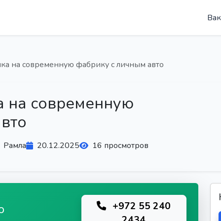
Вак
ка на современную фабрику с личным авто
а на современную
авто
Рамла
20.12.2025
16 просмотров
+972 55 240
ю
2434