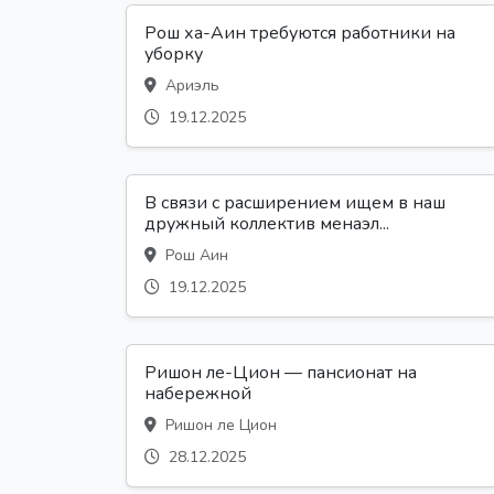
Рош ха-Аин требуются работники на
уборку
Ариэль
19.12.2025
В связи с расширением ищем в наш
дружный коллектив менаэл...
Рош Аин
19.12.2025
Ришон ле-Цион — пансионат на
набережной
Ришон ле Цион
28.12.2025