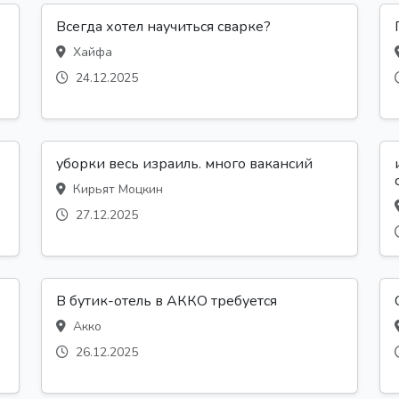
Всегда хотел научиться сварке?
Хайфа
24.12.2025
уборки весь израиль. много вакансий
Кирьят Моцкин
27.12.2025
В бутик-отель в АККО требуется
Акко
26.12.2025