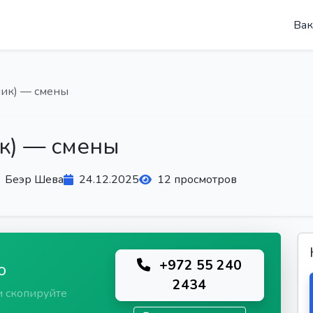
Вак
чик) — смены
к) — смены
Беэр Шева
24.12.2025
12 просмотров
+972 55 240
ю
2434
и скопируйте