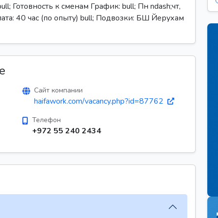
; Готовность к сменам График: bull; Пн ndash;чт,
лата: 40 час (по опыту) bull; Подвозки: БШ Йерухам
е
Сайт компании
haifawork.com/vacancy.php?id=87762
Телефон
+972 55 240 2434