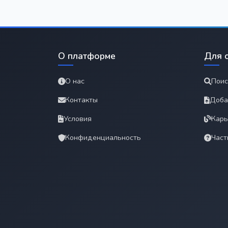
О платформе
Для 
О нас
Поис
Контакты
Доба
Условия
Карь
Конфиденциальность
Част