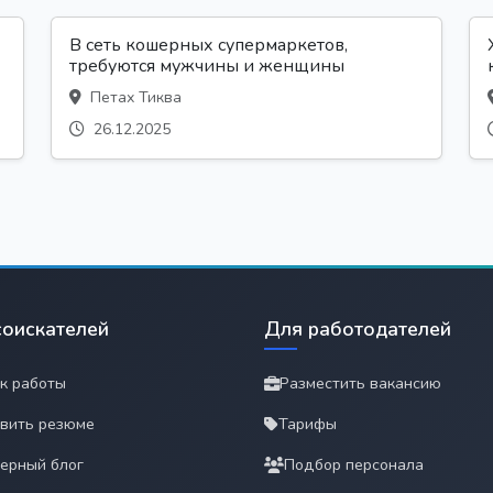
В сеть кошерных супермаркетов,
требуются мужчины и женщины
Петах Тиква
26.12.2025
соискателей
Для работодателей
к работы
Разместить вакансию
вить резюме
Тарифы
ерный блог
Подбор персонала