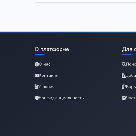
О платформе
Для 
О нас
Поис
Контакты
Доба
Условия
Карь
Конфиденциальность
Част