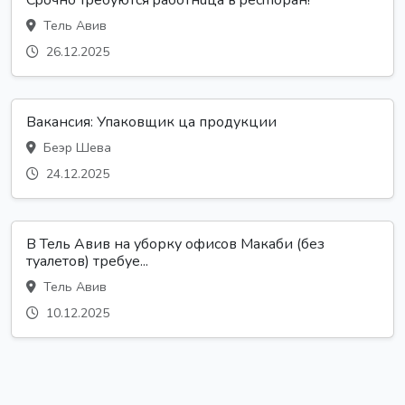
Сpoчно тpeбуются paботнuца в peсmоран!
Тель Авив
26.12.2025
Вакансия: Упаковщик ца продукции
Беэр Шева
24.12.2025
В Тель Авив на уборку офисов Макаби (без
туалетов) требуе...
Тель Авив
10.12.2025