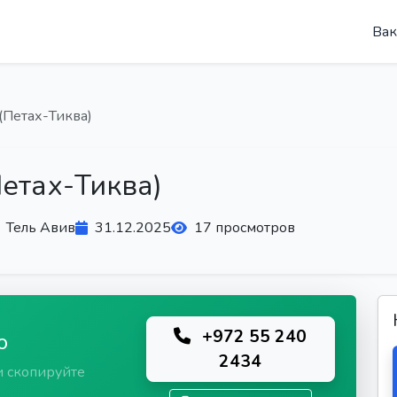
Вак
(Петах-Тиква)
Петах-Тиква)
Тель Авив
31.12.2025
17 просмотров
+972 55 240
ю
2434
и скопируйте