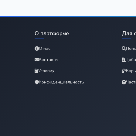
О платформе
Для 
О нас
Поис
Контакты
Доба
Условия
Карь
Конфиденциальность
Част