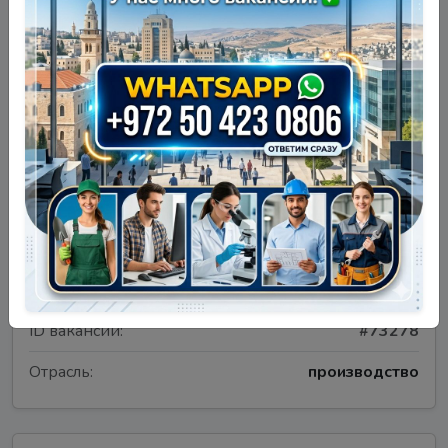
Детали вакансии
Тип:
Требуются
Занятость:
Полный день
ID вакансии:
#73278
Отрасль:
производство