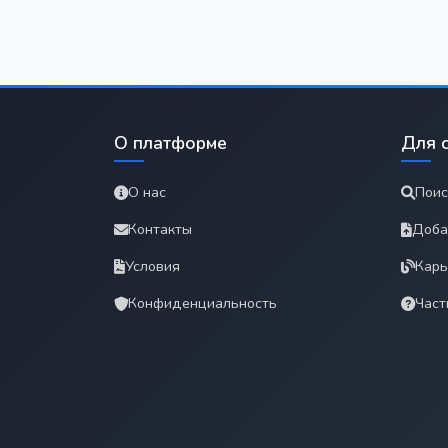
О платформе
Для 
О нас
Поис
Контакты
Доба
Условия
Карь
Конфиденциальность
Част