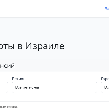
В
оты в Израиле
ансий
Регион:
Горо