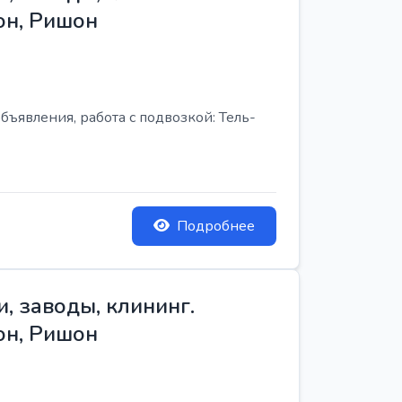
он, Ришон
бъявления, работа с подвозкой: Тель-
Подробнее
, заводы, клининг.
он, Ришон