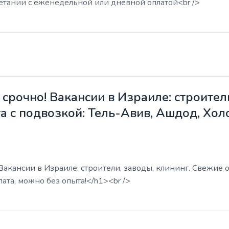
етании с еженедельной или дневной оплатой<br />
срочно! Вакансии в Израиле: строители
а с подвозкой: Тель-Авив, Ашдод, Хол
акансии в Израиле: строители, заводы, клининг. Свежие о
ата, можно без опыта!</h1><br />