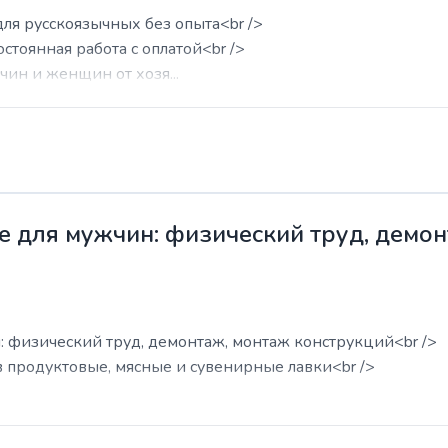
для русскоязычных без опыта<br />
остоянная работа с оплатой<br />
ин и женщин от хозя...
е для мужчин: физический труд, демо
: физический труд, демонтаж, монтаж конструкций<br />
в продуктовые, мясные и сувенирные лавки<br />