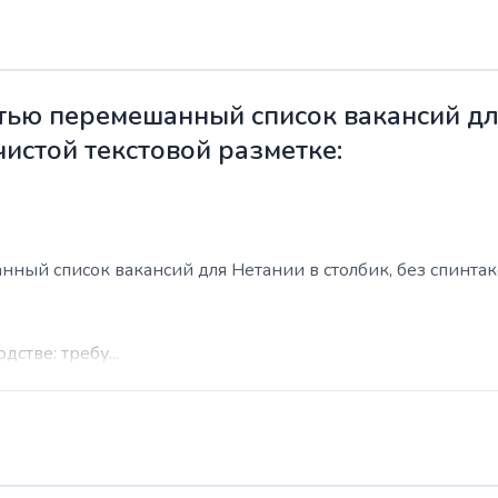
ью перемешанный список вакансий для
чистой текстовой разметке:
ый список вакансий для Нетании в столбик, без спинтакса
стве: требу...